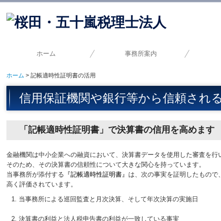
ホーム
事務所案内
ホーム
記帳適時性証明書の活用
ご挨拶・経営理念
当事務所の特長
事務所概要
自計化
事
信用保証機関や銀行等から信頼され
「記帳適時性証明書」で決算書の信用を高めます
金融機関は中小企業への融資において、決算書データを使用した審査を行
そのため、その決算書の信頼性について大きな関心を持っています。
当事務所が添付する
『記帳適時性証明書
』
は、次の事実を証明したもので
高く評価されています。
当事務所による巡回監査と月次決算、そして年次決算の実施日
決算書の利益と法人税申告書の利益が一致している事実