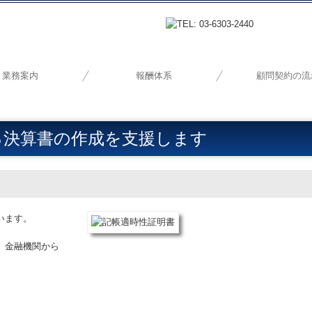
業務案内
報酬体系
顧問契約の流
・デジタル化支援
業承継・M&A
税務・会計
創業支援
経営支援
る決算書の作成を支援します
います。
、金融機関から