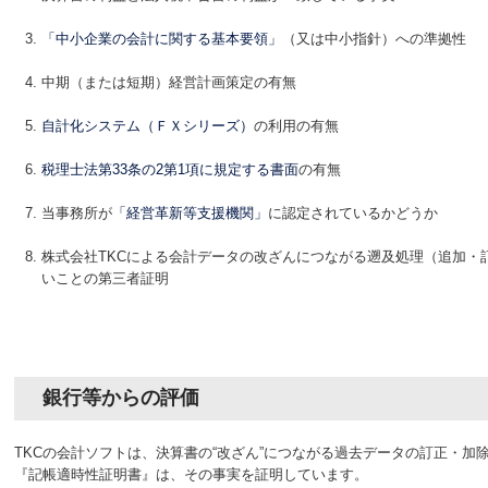
「中小企業の会計に関する基本要領」
（又は中小指針）への準拠性
中期（または短期）経営計画策定の有無
自計化システム（ＦＸシリーズ）
の利用の有無
税理士法第33条の2第1項に規定する書面
の有無
当事務所が
「経営革新等支援機関」
に認定されているかどうか
株式会社TKCによる会計データの改ざんにつながる遡及処理（追加・
いことの第三者証明
銀行等からの評価
TKCの会計ソフトは、決算書の“改ざん”につながる過去データの訂正・加
『記帳適時性証明書』は、その事実を証明しています。