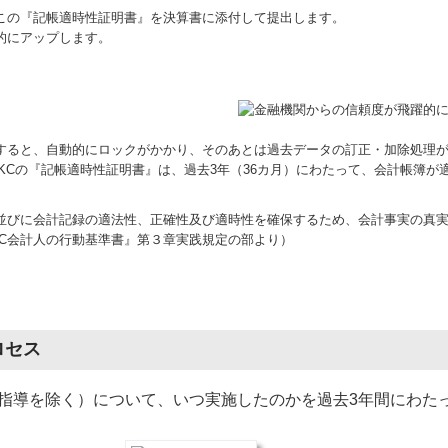
この『記帳適時性証明書』を決算書に添付して提出します。
的にアップします。
了すると、自動的にロックがかかり、そのあとは過去データの訂正・加除処理
TKCの『記帳適時性証明書』は、過去3年（36カ月）にわたって、会計帳簿
並びに会計記録の適法性、正確性及び適時性を確保するため、会計事実の真
KC会計人の行動基準書』第３章実践規定の部より）
ロセス
指導を除く）について、いつ実施したのかを過去3年間にわた