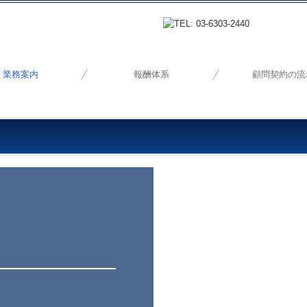
業務案内
報酬体系
顧問契約の流
・デジタル化支援
業承継・M&A
税務・会計
創業支援
経営支援