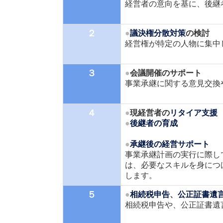
経営者の意向を基に、後継
２
●
議決権分散対策
の検討
経営権が特定の人物に集中
３
●
会議開催のサポート
事業承継に関する意見交換
４
●
現経営者の
リタイア支援
●
後継者の育成
●
承継後の経営サポート
事業承継計画の実行に際し
は、必要なスキルを身につ
します。
５
●
相続税申告
、
公正証書遺
相続税申告や、公正証書遺