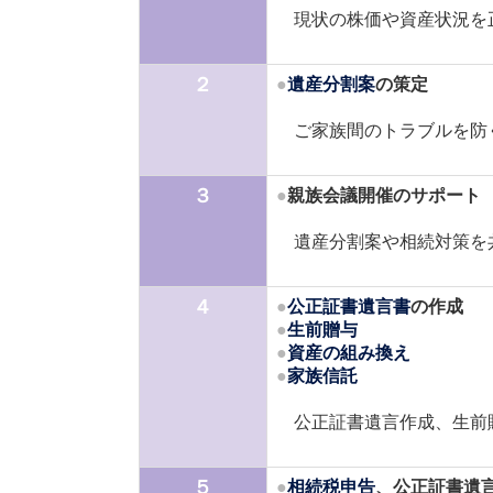
現状の株価や資産状況を正
２
●
遺産分割案
の策定
ご家族間のトラブルを防ぐ
３
●
親族会議開催のサポート
遺産分割案や相続対策を共
４
●
公正証書遺言書
の作成
●
生前贈与
●
資産の組み換え
●
家族信託
公正証書遺言作成、生前贈
５
●
相続税申告
、公正証書遺