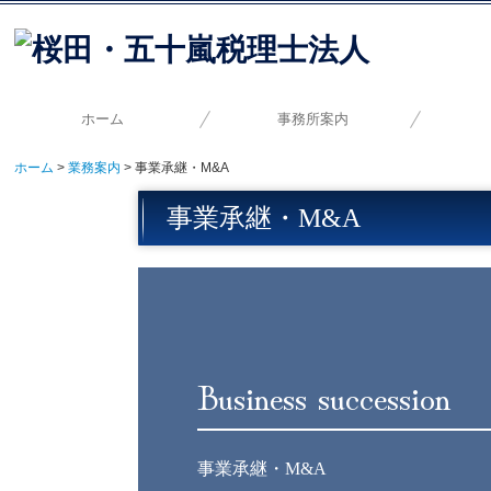
ホーム
事務所案内
ホーム
業務案内
事業承継・M&A
ご挨拶・経営理念
当事務所の特長
事務所概要
自計化
事
事業承継・M&A
Business succession
事業承継・M&A